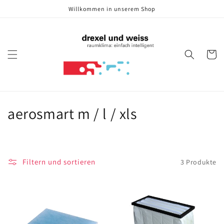
Direkt
Willkommen in unserem Shop
zum
Inhalt
Warenko
K
aerosmart m / l / xls
a
t
Filtern und sortieren
3 Produkte
e
g
o