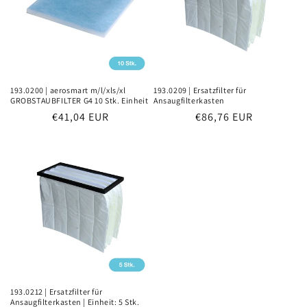
r
i
e
:
193.0200 | aerosmart m/l/xls/xl
193.0209 | Ersatzfilter für
GROBSTAUBFILTER G4 10 Stk. Einheit
Ansaugfilterkasten
Normaler
€41,04 EUR
Normaler
€86,76 EUR
Preis
Preis
193.0212 | Ersatzfilter für
Ansaugfilterkasten | Einheit: 5 Stk.