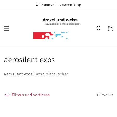
Direkt
Willkommen in unserem Shop
zum
Inhalt
Warenko
K
aerosilent exos
a
aerosilent exos
Enthalpietauscher
t
e
Filtern und sortieren
1 Produkt
g
o