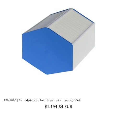
r
i
e
:
170.1006 | Enthalpietauscher für aerosilent exos / x²A9
Normaler
€1.194,84 EUR
Preis