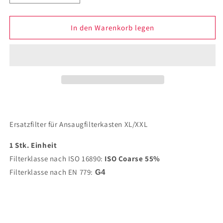
die
die
Menge
Menge
für
für
In den Warenkorb legen
193.0213
193.0213
|
|
Ersatzfilter
Ersatzfilter
für
für
Ansaugfilterkasten
Ansaugfilterkasten
XL/XXL
XL/XXL
Ersatzfilter für Ansaugfilterkasten XL/XXL
1 Stk. Einheit
Filterklasse nach ISO 16890:
ISO Coarse 55%
Filterklasse nach EN 779:
G4