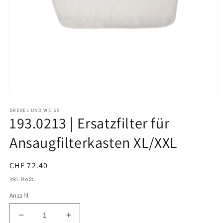
Medien
1
DREXEL UND WEISS
in
193.0213 | Ersatzfilter für
Modal
öffnen
Ansaugfilterkasten XL/XXL
Normaler
CHF 72.40
Preis
inkl. MwSt.
Anzahl
Verringere
Erhöhe