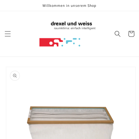
Direkt
Willkommen in unserem Shop
zum
Inhalt
Warenko
oduktinformationen
ringen